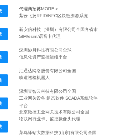
代理商招募
MORE >
成
紫云飞扬RFID/NFC区块链溯源系统
新安信科技（深圳）有限公司
全国各省市
成
SIM/esim/语音卡代理
深圳妙月科技有限公司
全球
信息化资产监控运维平台
成
汇通达网络股份有限公司
全国
轨道巡检机器人
成
深圳壹智云科技有限公司
全国
工业网关设备 组态软件 SCADA系统软件
成
平台
北京微控工业网关技术有限公司
全国
物联网行业卡、监控摄像头代理
成
菜鸟驿站大数据科技(山东)有限公司
全国