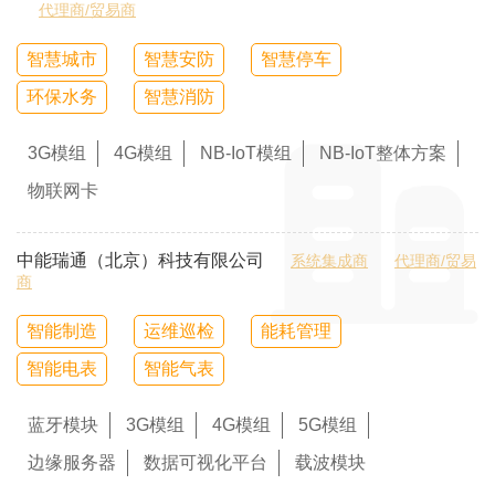
代理商/贸易商
智慧城市
智慧安防
智慧停车
环保水务
智慧消防
3G模组
4G模组
NB-IoT模组
NB-IoT整体方案
物联网卡
中能瑞通（北京）科技有限公司
系统集成商
代理商/贸易
商
智能制造
运维巡检
能耗管理
智能电表
智能气表
蓝牙模块
3G模组
4G模组
5G模组
边缘服务器
数据可视化平台
载波模块