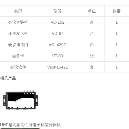
类型
型号
单位
数量
会议查验机
VC-102
台
1
证件发卡机
VD-67
台
1
会议通道门
VC-
420T
台
1
会务卡
VT-80
张
1
会议软件
V
s
oft15421
套
1
相关产品
UHF超高频高性能电子标签分体机