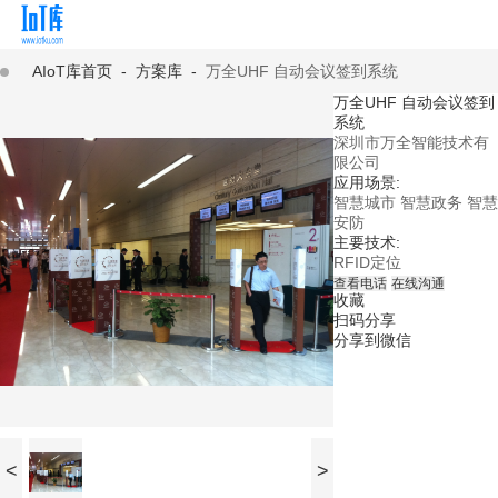
AIoT库首页
-
方案库
-
万全UHF 自动会议签到系统
万全UHF 自动会议签到
系统
深圳市万全智能技术有
限公司
应用场景:
智慧城市
智慧政务
智慧
安防
主要技术:
RFID定位
查看电话
在线沟通
收藏
扫码分享
分享到微信
<
>