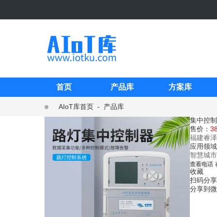
首页
产品库
方案库
AIoT库首页
-
产品库
集中控制
售价：
3
福建睿泽
应用领域
智慧城市
查看电话
收藏
扫码分享
分享到微